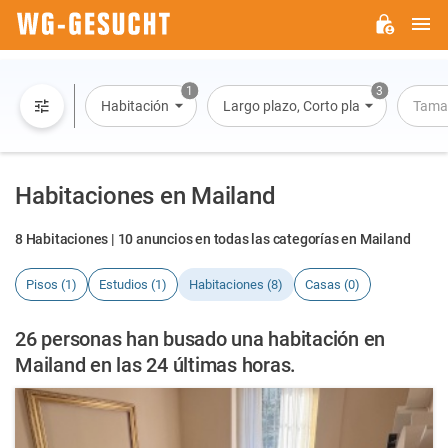
M
WG-
GESUCHT.DE
1
3
Habitación
Largo plazo, Corto plazo, Alquiler po
Tama
Habitaciones en Mailand
8 Habitaciones | 10 anuncios en todas las categorías en Mailand
Pisos (1)
Estudios (1)
Habitaciones (8)
Casas (0)
26 personas han busado una habitación en
Mailand en las 24 últimas horas.