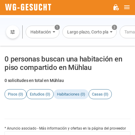
M
WG-
GESUCHT.DE
1
3
Habitación
Largo plazo, Corto plazo, Alquiler po
Tama
0 personas buscan una habitación en
piso compartido en Mühlau
0 solicitudes en total en Mühlau
Pisos (0)
Estudios (0)
Habitaciones (0)
Casas (0)
* Anuncio asociado - Más información y ofertas en la página del proveedor