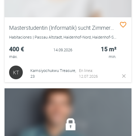
Masterstudentin (Informatik) sucht Zimmer/WG in Passau zum Wintersemester 2026/2027
Habitaciones | Passau Altstadt, Haidenhof-Nord, Haidenhof-Süd, Innstadt
400 €
15 m²
14.09.2026
máx.
mín.
Kamsiyochukwu Treasure,
En línea:
KT
23
12.07.2026