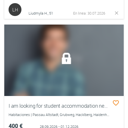
LH
Liudmyla H., 51
En línea: 30.07.2026
I am looking for student accommodation near the University of Passau. I prefer a single room in a shared apartment at a reasonable price.
Habitaciones | Passau Altstadt, Grubweg, Hacklberg, Haidenhof-Nord, Haidenhof-Süd, Hals, Heining, Innstadt
400 €
28.09.2026 - 01.12.2026