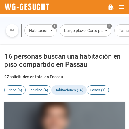
M
WG-
GESUCHT.DE
1
3
Habitación
Largo plazo, Corto plazo, Alquiler po
Tama
16 personas buscan una habitación en
piso compartido en Passau
27 solicitudes en total en Passau
Pisos (6)
Estudios (4)
Habitaciones (16)
Casas (1)