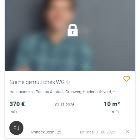
Suche gemütliches WG ✨
Habitaciones | Passau Altstadt, Grubweg, Haidenhof-Nord, Haidenhof-Süd, Innstadt
370 €
10 m²
01.11.2026
máx.
mín.
PJ
Prateek Joshi, 25
En línea: 01.08.2026