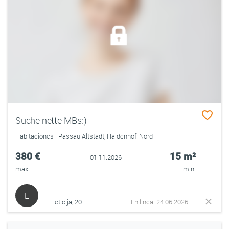
Suche nette MBs:)
Habitaciones | Passau Altstadt, Haidenhof-Nord
380 €
15 m²
01.11.2026
máx.
mín.
L
Leticija, 20
En línea: 24.06.2026