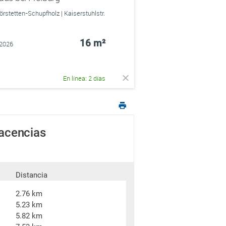
rstetten-Schupfholz | Kaiserstuhlstr.
16 m²
.2026
En línea: 2 días
yacencias
Distancia
2.76 km
5.23 km
5.82 km