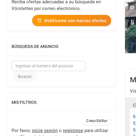
Reciba ofertas adecuadas a su búsqueda en
Vörstetten por correo electrónico.
Notifícame con nuevas ofertas
BÚSQUEDA DE ANUNCIO
MOSTRAR
M
Vi
MIS FILTROS
MOSTRAR
C
6
Crear/Editar
5
5
Por favor,
inicie sesión
o
regístrese
para utilizar