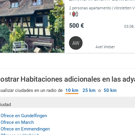
2 personas apartamento | Vörstetten Vö
3
500 €
03.08
AW
Axel Weber
ostrar Habitaciones adicionales en las ad
sualizar ciudades en un radio de
10 km
25 km
o
50 km
iudad
 Ofrece en Gundelfingen
 Ofrece en March
 Ofrece en Emmendingen