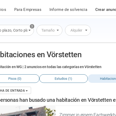
cios
Para Empresas
Informe de solvencia
Crear anun
3
o plazo
,
Corto plazo
,
Alquiler por día
Tamaño
Alquiler
bitaciones en Vörstetten
itación en WG | 2 anuncios en todas las categorías en Vörstetten
Pisos (0)
Estudios (1)
Habitacion
HA DE ENTRADA
ersonas han busado una habitación en Vörstetten en
Zimmer in einem Fachwerkha