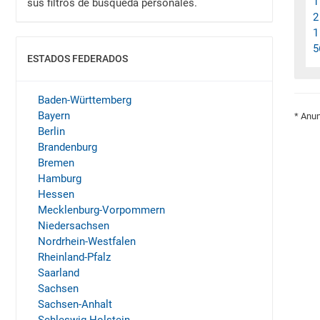
1
sus filtros de búsqueda personales.
2
1
5
ESTADOS FEDERADOS
MOSTRAR
Baden-Württemberg
Bayern
* Anun
Berlin
Brandenburg
Bremen
Hamburg
Hessen
Mecklenburg-Vorpommern
Niedersachsen
Nordrhein-Westfalen
Rheinland-Pfalz
Saarland
Sachsen
Sachsen-Anhalt