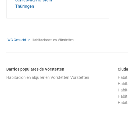
Schleswig-Holstein
Thüringen
WG-Gesucht
Habitaciones en Vörstetten
Barrios populares de Vörstetten
Ciuda
Habitación en alquiler en Vörstetten Vörstetten
Habit
Habit
Habit
Habit
Habit