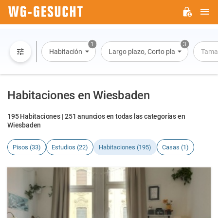
M
WG-
GESUCHT.DE
1
3
Habitación
Largo plazo, Corto plazo, Alquiler po
Tama
Habitaciones en Wiesbaden
195 Habitaciones | 251 anuncios en todas las categorías en
Wiesbaden
Pisos (33)
Estudios (22)
Habitaciones (195)
Casas (1)