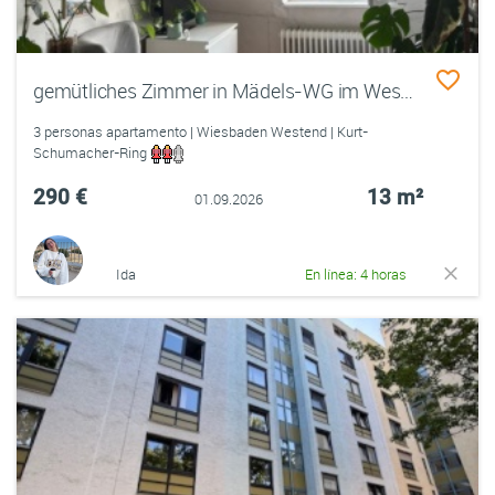
gemütliches Zimmer in Mädels-WG im Westend🌸☀️💌
3 personas apartamento | Wiesbaden Westend | Kurt-
Schumacher-Ring
290 €
13 m²
01.09.2026
Ida
En línea: 4 horas