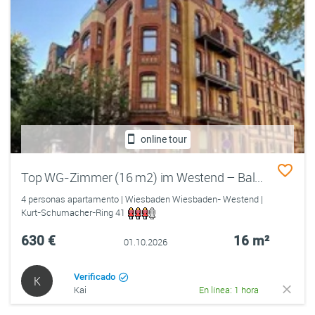
online tour
Top WG-Zimmer (16 m2) im Westend – Balkon, neue Küche, Aufzug
4 personas apartamento | Wiesbaden Wiesbaden- Westend |
Kurt-Schumacher-Ring 41
630 €
16 m²
01.10.2026
Verificado
K
Kai
En línea: 1 hora