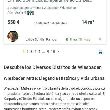
En medio de la ciudad, apartamento DG, Dielenboden
3 personas apartamento | Wiesbaden Wiesbaden |
Adolfstraße 9
550 €
14 m²
15.08.2026 - 30.08.2028
Lidice Schüler Ramos
En línea: 10 horas
1
2
3
4
5
...
9
10
>
Descubre los Diversos Distritos de Wiesbaden
Wiesbaden Mitte: Elegancia Histórica y Vida Urbana
Wiesbaden Mitte es el centro vibrante de la ciudad, conocido por su
impresionante arquitectura histórica y su variada oferta cultural. El
Kurpark y el Teatro Estatal son solo algunos de los aspectos
destacados que atraen tanto a visitantes como a locales.
Numerosas boutiques, restaurantes y cafés invitan a pasear y