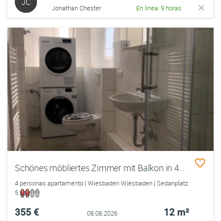
JC
Jonathan Chester
En línea: 9 horas
Schönes möbliertes Zimmer mit Balkon in 4er WG
4 personas apartamento | Wiesbaden Wiesbaden | Sedanplatz
5
355 €
12 m²
08.08.2026