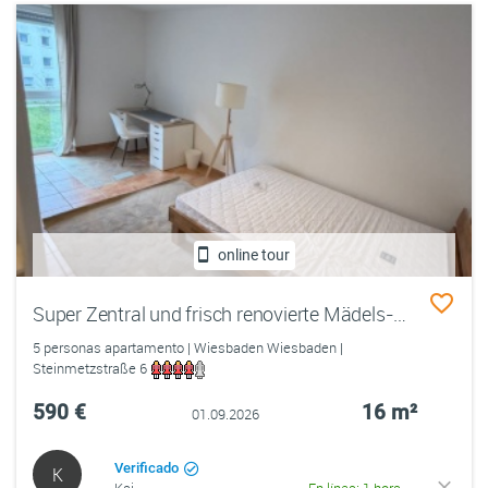
online tour
Super Zentral und frisch renovierte Mädels-WG – Nähe HSRM / Fresenius
5 personas apartamento | Wiesbaden Wiesbaden |
Steinmetzstraße 6
590 €
16 m²
01.09.2026
Verificado
K