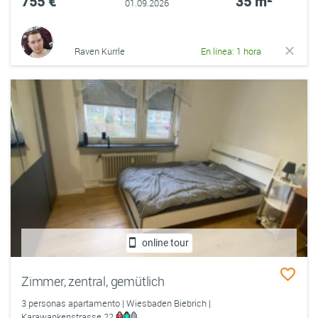
755 €
35 m²
01.09.2026
Raven Kurrle
En línea: 1 hora
online tour
Zimmer, zentral, gemütlich
3 personas apartamento | Wiesbaden Biebrich |
Karawankenstrasse 22