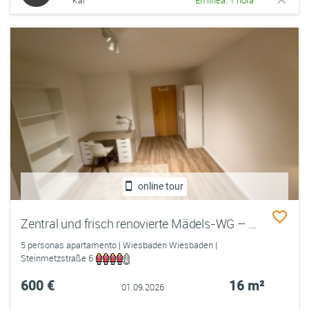
Kai
En línea: 1 hora
online tour
Zentral und frisch renovierte Mädels-WG – Nähe HSRM / Fresenius
5 personas apartamento | Wiesbaden Wiesbaden |
Steinmetzstraße 6
600 €
16 m²
01.09.2026