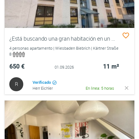
¿Está buscando una gran habitación en un GT? ¡Tenemos tu nuevo hogar!
4 personas apartamento | Wiesbaden Biebrich | Kärtner Straße
8
650 €
11 m²
01.09.2026
Verificado
R
Herr Eichler
En línea: 5 horas