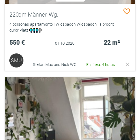
220qm Männer-Wg.
4 personas apartamento | Wiesbaden Wiesbaden | albrecht
dürer Platz
550 €
22 m²
01.10.2026
SMU
Stefan Max und Nick WG
En línea: 4 horas