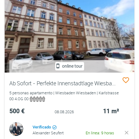
online tour
Ab Sofort - Perfekte Innenstadtlage Wiesbaden - voll möbliertes WG-Zimmer in 5er WG - all inkl. Miete
5 personas apartamento | Wiesbaden Wiesbaden | Karlstrasse
00 4.OG 00
500 €
11 m²
08.08.2026
Verificado
Alexander Seufert
En línea: 9 horas