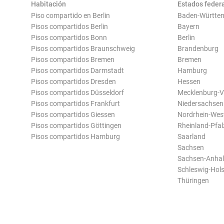
Habitación
Estados feder
Piso compartido en Berlin
Baden-Württe
Pisos compartidos Berlin
Bayern
Pisos compartidos Bonn
Berlin
Pisos compartidos Braunschweig
Brandenburg
Pisos compartidos Bremen
Bremen
Pisos compartidos Darmstadt
Hamburg
Pisos compartidos Dresden
Hessen
Pisos compartidos Düsseldorf
Mecklenburg-
Pisos compartidos Frankfurt
Niedersachsen
Pisos compartidos Giessen
Nordrhein-Wes
Pisos compartidos Göttingen
Rheinland-Pfal
Pisos compartidos Hamburg
Saarland
Sachsen
Sachsen-Anhal
Schleswig-Hols
Thüringen