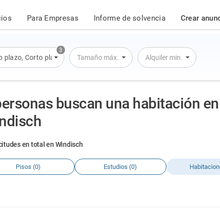
cios
Para Empresas
Informe de solvencia
Crear anun
3
o plazo
,
Corto plazo
,
Alquiler por día
Tamaño máx.
Alquiler min.
personas buscan una habitación en
ndisch
icitudes en total en Windisch
Pisos (0)
Estudios (0)
Habitacion