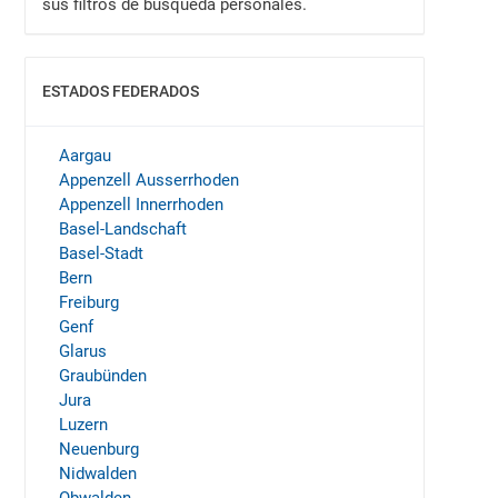
sus filtros de búsqueda personales.
ESTADOS FEDERADOS
MOSTRAR
Aargau
Appenzell Ausserrhoden
Appenzell Innerrhoden
Basel-Landschaft
Basel-Stadt
Bern
Freiburg
Genf
Glarus
Graubünden
Jura
Luzern
Neuenburg
Nidwalden