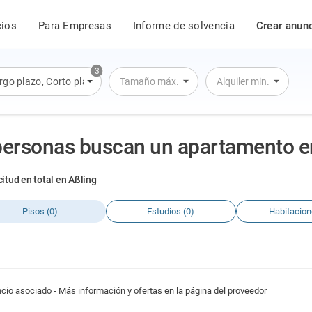
cios
Para Empresas
Informe de solvencia
Crear anun
3
rgo plazo
,
Corto plazo
,
Alquiler por día
Tamaño máx.
Alquiler min.
personas buscan un apartamento e
citud en total en Aßling
Pisos (0)
Estudios (0)
Habitacion
cio asociado - Más información y ofertas en la página del proveedor