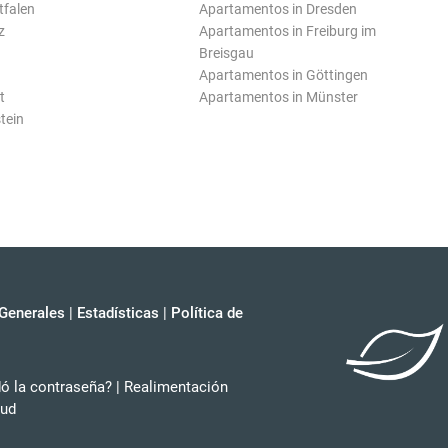
tfalen
Apartamentos in Dresden
z
Apartamentos in Freiburg im
Breisgau
Apartamentos in Göttingen
t
Apartamentos in Münster
tein
Generales
|
Estadísticas
|
Política de
dó la contraseña?
|
Realimentación
tud