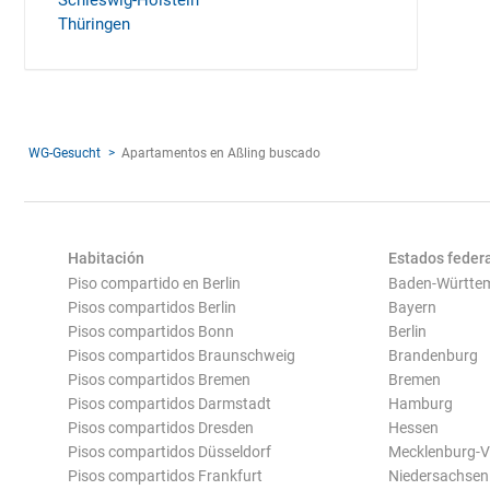
Schleswig-Holstein
Thüringen
WG-Gesucht
Apartamentos en Aßling buscado
Habitación
Estados feder
Piso compartido en Berlin
Baden-Württe
Pisos compartidos Berlin
Bayern
Pisos compartidos Bonn
Berlin
Pisos compartidos Braunschweig
Brandenburg
Pisos compartidos Bremen
Bremen
Pisos compartidos Darmstadt
Hamburg
Pisos compartidos Dresden
Hessen
Pisos compartidos Düsseldorf
Mecklenburg-
Pisos compartidos Frankfurt
Niedersachsen