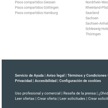
Pisos compartidos Giessen
Nordrhein-Wes
Pisos compartidos Göttingen
Rheinland-Pfal
Pisos compartidos Hamburg
Saarland
Sachsen
Sachsen-Anhal
Schleswig-Hols
Thüringen
Servicio de Ayuda
|
Aviso legal
|
Términos y Condiciones 
Privacidad
|
Accesibilidad
|
Configuración de cookies
Uso profesional y comercial
|
Reseña de la prensa
|
¿Olvi
Leer ofertas
|
Crear oferta
|
Leer solicitudes
|
Crear solici