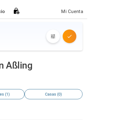
cio
Mi Cuenta
n Aßling
es (1)
Casas (0)