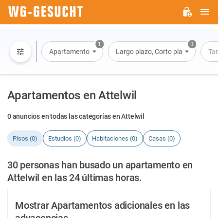
M
WG-
GESUCHT.DE
1
3
Apartamento
Largo plazo, Corto plazo, Alquiler 
Ta
Apartamentos en Attelwil
0 anuncios en todas las categorías en Attelwil
Pisos (0)
Estudios (0)
Habitaciones (0)
Casas (0)
30 personas han busado un apartamento en
Attelwil en las 24 últimas horas.
Mostrar Apartamentos adicionales en las