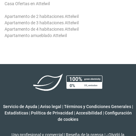
Casa Ofertas en Attelwil
Apartamento de 2 habitaciones Attelwil
Apartamento de 3 habitaciones Attelwil
Apartamento de 4 habitaciones Attelwil
Apartamento amueblado Attelwil
Servicio de Ayuda
|
Aviso legal
|
Términos y Condiciones Generales
|
Estadísticas
|
Política de Privacidad
|
Accesibilidad
|
Configuración
de cookies
Uso profesional y comercial
|
Reseña de la prensa
|
¿Olvidó la