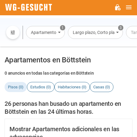
M
WG-
GESUCHT.DE
1
3
Apartamento
Largo plazo, Corto plazo, Alquiler 
Ta
Apartamentos en Böttstein
0 anuncios en todas las categorías en Böttstein
Pisos (0)
Estudios (0)
Habitaciones (0)
Casas (0)
26 personas han busado un apartamento en
Böttstein en las 24 últimas horas.
Mostrar Apartamentos adicionales en las