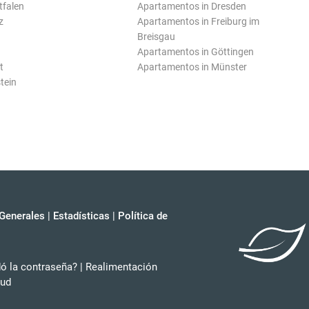
tfalen
Apartamentos in Dresden
z
Apartamentos in Freiburg im
Breisgau
Apartamentos in Göttingen
t
Apartamentos in Münster
tein
Generales
|
Estadísticas
|
Política de
dó la contraseña?
|
Realimentación
tud