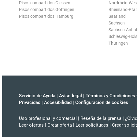
Pisos compartidos Giessen
Nordrhein-Wes
Pisos compartidos Göttingen
Rheinland-Pfal
Pisos compartidos Hamburg
Saarland
Sachsen
Sachsen-Anhal
Schleswig-Hols
Thüringen
Servicio de Ayuda
|
Aviso legal
|
Términos y Condiciones 
Privacidad
|
Accesibilidad
|
Configuración de cookies
Uso profesional y comercial
|
Reseña de la prensa
|
¿Olvi
Leer ofertas
|
Crear oferta
|
Leer solicitudes
|
Crear solici