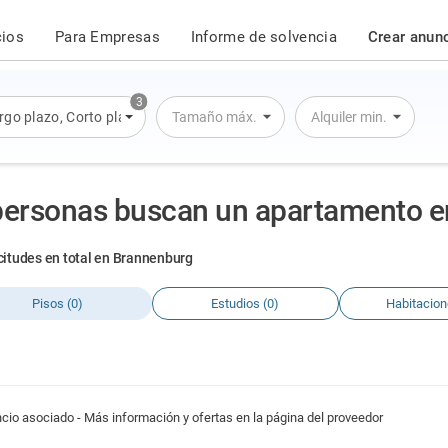
cios
Para Empresas
Informe de solvencia
Crear anun
3
rgo plazo
,
Corto plazo
,
Alquiler por día
Tamaño máx.
Alquiler min.
personas buscan un apartamento 
icitudes en total en Brannenburg
Pisos (0)
Estudios (0)
Habitacion
cio asociado - Más información y ofertas en la página del proveedor