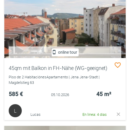
online tour
45qm mit Balkon in FH-Nähe (WG-geeignet)
Piso de 2 HabitaciónesApartamento | Jena Jena-Stadt |
Magdelstieg 63
585 €
45 m²
05.10.2026
L
Lucas
En línea: 4 días