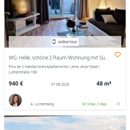
online tour
WG: Helle, schöne 2 Raum Wohnung mit Südbalkon und Tageslichtbad, Garten- mitbenutzung
Piso de 2 HabitaciónesApartamento | Jena Jena-Stadt |
Lutherstraße 169
940 €
48 m²
07.08.2026
A. Lichtenberg
En línea: 2 días