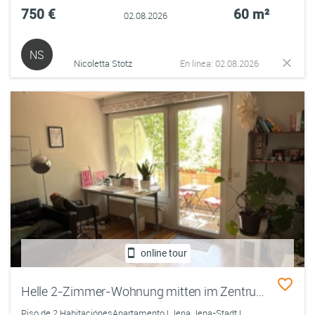
750 €
60 m²
02.08.2026
NS
Nicoletta Stotz
En línea: 02.08.2026
online tour
Helle 2-Zimmer-Wohnung mitten im Zentrum von Jena -frei ab 01.09.2026
Piso de 2 HabitaciónesApartamento | Jena Jena-Stadt |