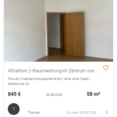
Attraktive 2-Raumwohung im Zentrum von Jena - auch als zweier WG nutzbar - Neu Bezug
Piso de 2 HabitaciónesApartamento | Jena Jena-Stadt |
Kahlaische Str.
845 €
58 m²
04.08.2026
T
Thomas
En línea: 04.08.2026