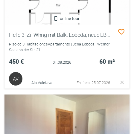
online tour
Helle 3-Zi-Whng mit Balk, Lobeda, neue EBK, Tiefgarage- 350€, 300€, 250€ kalt
Piso de 3 HabitaciónesApartamento | Jena Lobeda | Werner
Seelenbider Str. 21
450 €
60 m²
01.09.2026
AV
Ala Valetava
En línea: 25.07.2026