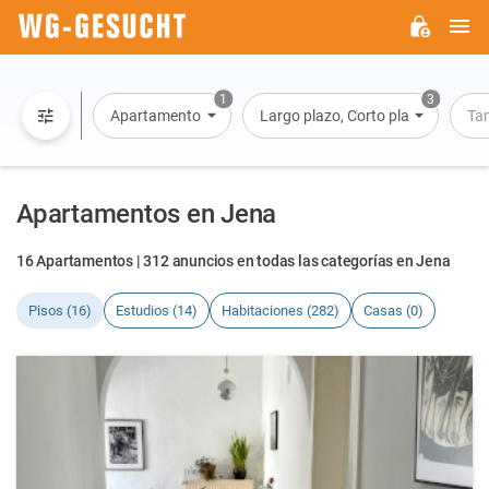
M
WG-
GESUCHT.DE
1
3
Apartamento
Largo plazo, Corto plazo, Alquiler 
Ta
Apartamentos en Jena
16 Apartamentos | 312 anuncios en todas las categorías en Jena
Pisos (16)
Estudios (14)
Habitaciones (282)
Casas (0)