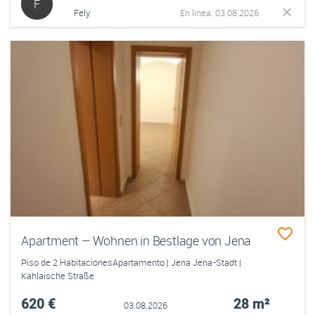
F
Fely
En línea: 03.08.2026
Apartment – Wohnen in Bestlage von Jena
Piso de 2 HabitaciónesApartamento | Jena Jena-Stadt |
Kahlaische Straße
620 €
28 m²
03.08.2026