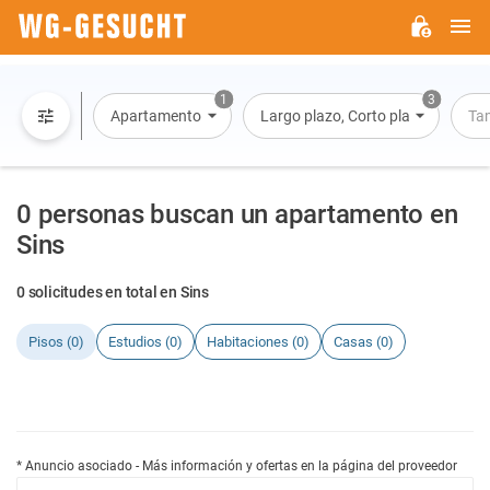
M
WG-
GESUCHT.DE
1
3
Apartamento
Largo plazo, Corto plazo, Alquiler 
Ta
0 personas buscan un apartamento en
Sins
0 solicitudes en total en Sins
Pisos (0)
Estudios (0)
Habitaciones (0)
Casas (0)
* Anuncio asociado - Más información y ofertas en la página del proveedor