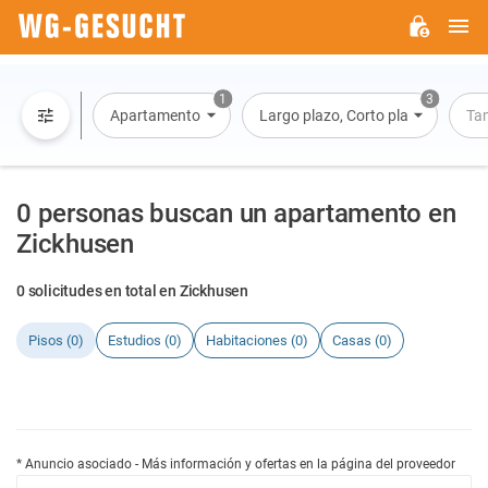
M
WG-
GESUCHT.DE
1
3
Apartamento
Largo plazo, Corto plazo, Alquiler 
Ta
0 personas buscan un apartamento en
Zickhusen
0 solicitudes en total en Zickhusen
Pisos (0)
Estudios (0)
Habitaciones (0)
Casas (0)
* Anuncio asociado - Más información y ofertas en la página del proveedor