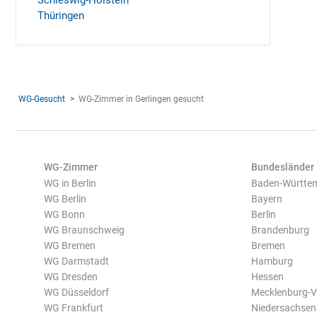
Schleswig-Holstein
Thüringen
WG-Gesucht
WG-Zimmer in Gerlingen gesucht
WG-Zimmer
Bundesländer
WG in Berlin
Baden-Württe
WG Berlin
Bayern
WG Bonn
Berlin
WG Braunschweig
Brandenburg
WG Bremen
Bremen
WG Darmstadt
Hamburg
WG Dresden
Hessen
WG Düsseldorf
Mecklenburg-
WG Frankfurt
Niedersachsen