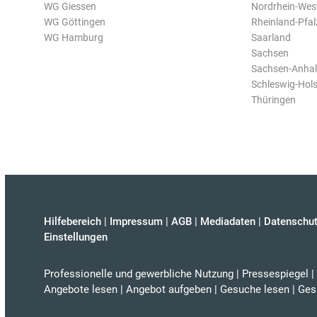
WG Giessen
Nordrhein-Wes
WG Göttingen
Rheinland-Pfal
WG Hamburg
Saarland
Sachsen
Sachsen-Anhal
Schleswig-Hols
Thüringen
Hilfebereich
|
Impressum
|
AGB
|
Mediadaten
|
Datenschut
Einstellungen
Professionelle und gewerbliche Nutzung
|
Pressespiegel
|
Angebote lesen
|
Angebot aufgeben
|
Gesuche lesen
|
Ges