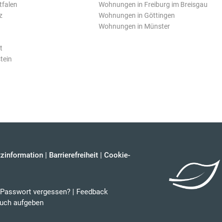
tfalen
Wohnungen in Freiburg im Breisgau
z
Wohnungen in Göttingen
Wohnungen in Münster
t
tein
zinformation
|
Barrierefreiheit
|
Cookie-
Passwort vergessen?
|
Feedback
uch aufgeben