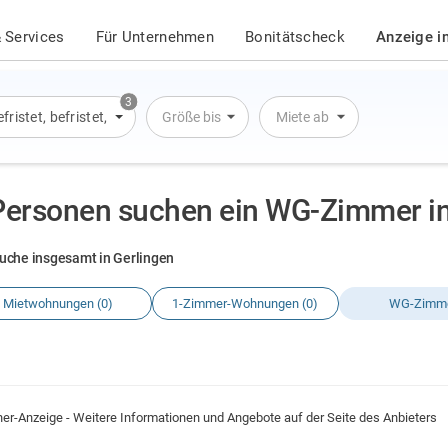
 Services
Für Unternehmen
Bonitätscheck
Anzeige i
3
fristet
,
befristet
,
Übernachtung
Größe bis
Miete ab
Personen suchen ein WG-Zimmer in
uche insgesamt in Gerlingen
Mietwohnungen (0)
1-Zimmer-Wohnungen (0)
WG-Zimme
ner-Anzeige - Weitere Informationen und Angebote auf der Seite des Anbieters