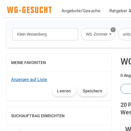
Angebote/Gesuche
Ratgeber &
1
WG-Zimmer
unbe
WG
MEINE FAVORITEN
EINBLENDEN
0 Ang
Anzeigen auf Liste
Leeren
Speichern
20 
Wes
SUCHAUFTRAG EINRICHTEN
EINBLENDEN
W