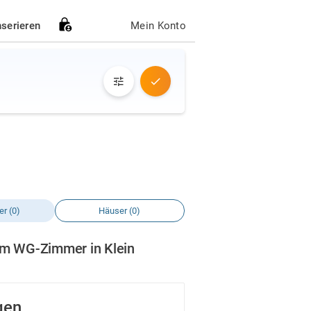
nserieren
Mein Konto
r (0)
Häuser (0)
em WG-Zimmer in Klein
gen