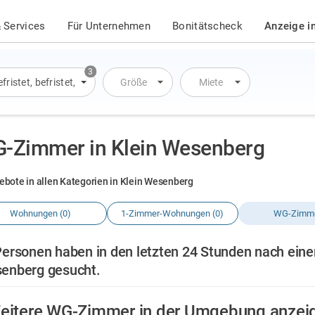
 Services
Für Unternehmen
Bonitätscheck
Anzeige i
3
fristet
,
befristet
,
Übernachtung
Größe
Miete
-Zimmer in Klein Wesenberg
ebote in allen Kategorien in Klein Wesenberg
Wohnungen (0)
1-Zimmer-Wohnungen (0)
WG-Zimme
Personen haben in den letzten 24 Stunden nach ein
enberg gesucht.
eitere WG-Zimmer in der Umgebung anzei