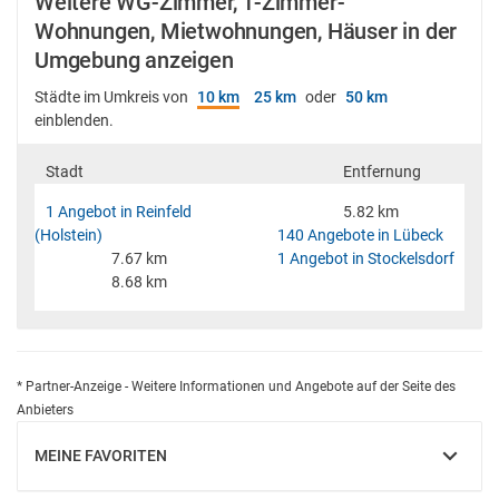
Weitere WG-Zimmer, 1-Zimmer-
Wohnungen, Mietwohnungen, Häuser in der
Umgebung anzeigen
Städte im Umkreis von
10 km
25 km
oder
50 km
einblenden.
Stadt
Entfernung
1 Angebot in Reinfeld
5.82 km
(Holstein)
140 Angebote in Lübeck
7.67 km
1 Angebot in Stockelsdorf
8.68 km
* Partner-Anzeige - Weitere Informationen und Angebote auf der Seite des
Anbieters
MEINE FAVORITEN
EINBLENDEN