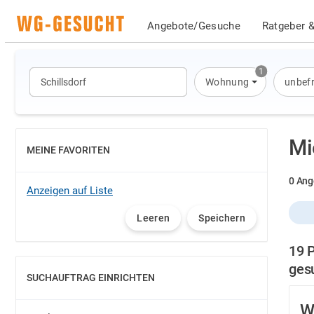
Angebote/Gesuche
Ratgeber &
1
Wohnung
unbefr
Mi
MEINE FAVORITEN
EINBLENDEN
0 Ang
Anzeigen auf Liste
Leeren
Speichern
19 P
ges
SUCHAUFTRAG EINRICHTEN
EINBLENDEN
W