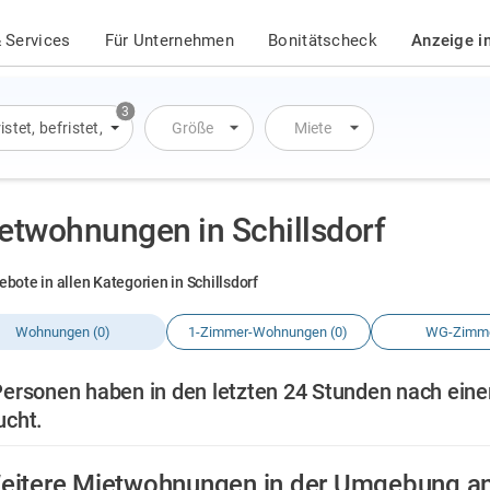
 Services
Für Unternehmen
Bonitätscheck
Anzeige i
3
istet
,
befristet
,
Übernachtung
Größe
Miete
etwohnungen in Schillsdorf
ebote in allen Kategorien in Schillsdorf
Wohnungen (0)
1-Zimmer-Wohnungen (0)
WG-Zimme
ersonen haben in den letzten 24 Stunden nach eine
ucht.
eitere Mietwohnungen in der Umgebung a