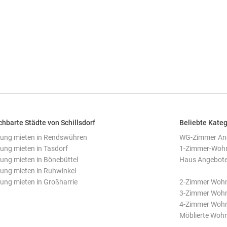
hbarte Städte von Schillsdorf
Beliebte Kateg
ng mieten in Rendswühren
WG-Zimmer Ange
ng mieten in Tasdorf
1-Zimmer-Wohnu
ng mieten in Bönebüttel
Haus Angebote 
ng mieten in Ruhwinkel
ng mieten in Großharrie
2-Zimmer Wohn
3-Zimmer Wohn
4-Zimmer Wohn
Möblierte Wohn