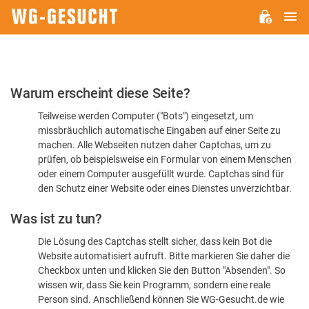
H
WG-
GESUCHT.DE
Bitte
Warum erscheint diese Seite?
bestätigen
Teilweise werden Computer ("Bots") eingesetzt, um
Sie,
missbräuchlich automatische Eingaben auf einer Seite zu
dass
machen. Alle Webseiten nutzen daher Captchas, um zu
Sie
prüfen, ob beispielsweise ein Formular von einem Menschen
oder einem Computer ausgefüllt wurde. Captchas sind für
ein
den Schutz einer Website oder eines Dienstes unverzichtbar.
Mensch
Was ist zu tun?
sind
Die Lösung des Captchas stellt sicher, dass kein Bot die
Website automatisiert aufruft. Bitte markieren Sie daher die
Checkbox unten und klicken Sie den Button "Absenden". So
wissen wir, dass Sie kein Programm, sondern eine reale
Person sind. Anschließend können Sie WG-Gesucht.de wie