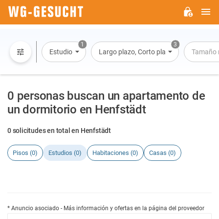
M
WG-
GESUCHT.DE
1
3
Estudio
Largo plazo, Corto plazo, Alquiler por dí
Tamaño 
0 personas buscan un apartamento de
un dormitorio en Henfstädt
0 solicitudes en total en Henfstädt
Pisos (0)
Estudios (0)
Habitaciones (0)
Casas (0)
* Anuncio asociado - Más información y ofertas en la página del proveedor