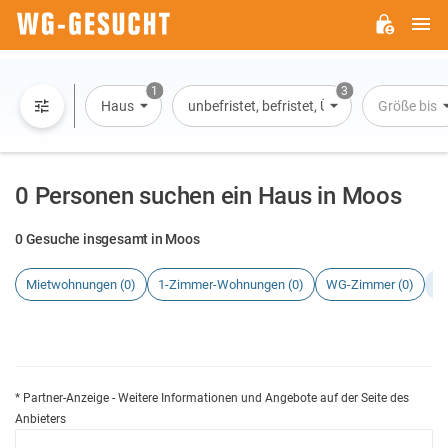
H
WG-
GESUCHT.DE
1
3
Haus
unbefristet, befristet, Übernachtung
Größe bis
0 Personen suchen ein Haus in Moos
0 Gesuche insgesamt in Moos
Mietwohnungen (0)
1-Zimmer-Wohnungen (0)
WG-Zimmer (0)
H
* Partner-Anzeige - Weitere Informationen und Angebote auf der Seite des
Anbieters