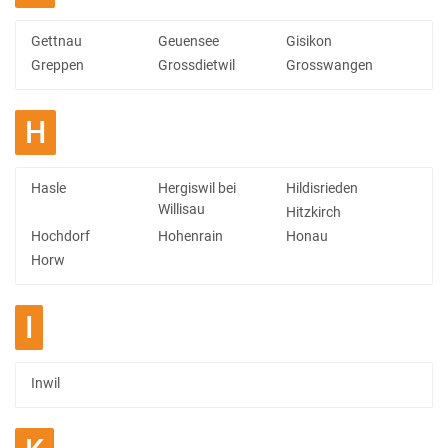
Gettnau
Geuensee
Gisikon
Greppen
Grossdietwil
Grosswangen
H
Hasle
Hergiswil bei
Hildisrieden
Willisau
Hitzkirch
Hochdorf
Hohenrain
Honau
Horw
I
Inwil