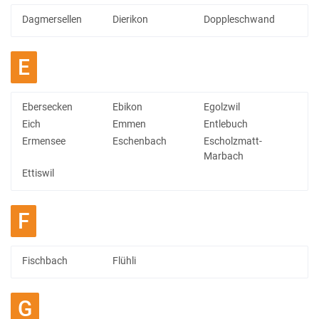
Dagmersellen
Dierikon
Doppleschwand
E
Ebersecken
Ebikon
Egolzwil
Eich
Emmen
Entlebuch
Ermensee
Eschenbach
Escholzmatt-
Marbach
Ettiswil
F
Fischbach
Flühli
G