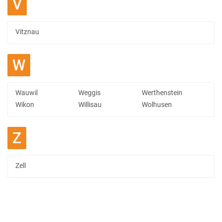
V
Vitznau
W
Wauwil
Weggis
Werthenstein
Wikon
Willisau
Wolhusen
Z
Zell