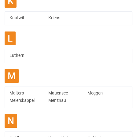
K
Knutwil
Kriens
L
Luthern
M
Malters
Mauensee
Meggen
Meierskappel
Menznau
N