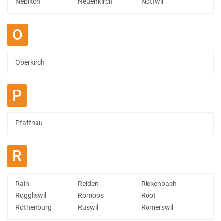
Nebikon
Neuenkirch
Nottwil
O
Oberkirch
P
Pfaffnau
R
Rain
Reiden
Rickenbach
Roggliswil
Romoos
Root
Rothenburg
Ruswil
Römerswil