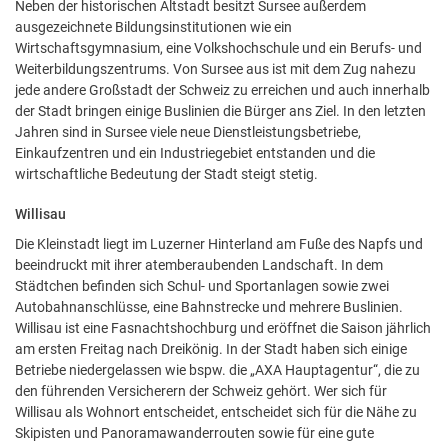
Neben der historischen Altstadt besitzt Sursee außerdem
ausgezeichnete Bildungsinstitutionen wie ein
Wirtschaftsgymnasium, eine Volkshochschule und ein Berufs- und
Weiterbildungszentrums. Von Sursee aus ist mit dem Zug nahezu
jede andere Großstadt der Schweiz zu erreichen und auch innerhalb
der Stadt bringen einige Buslinien die Bürger ans Ziel. In den letzten
Jahren sind in Sursee viele neue Dienstleistungsbetriebe,
Einkaufzentren und ein Industriegebiet entstanden und die
wirtschaftliche Bedeutung der Stadt steigt stetig.
Willisau
Die Kleinstadt liegt im Luzerner Hinterland am Fuße des Napfs und
beeindruckt mit ihrer atemberaubenden Landschaft. In dem
Städtchen befinden sich Schul- und Sportanlagen sowie zwei
Autobahnanschlüsse, eine Bahnstrecke und mehrere Buslinien.
Willisau ist eine Fasnachtshochburg und eröffnet die Saison jährlich
am ersten Freitag nach Dreikönig. In der Stadt haben sich einige
Betriebe niedergelassen wie bspw. die „AXA Hauptagentur“, die zu
den führenden Versicherern der Schweiz gehört. Wer sich für
Willisau als Wohnort entscheidet, entscheidet sich für die Nähe zu
Skipisten und Panoramawanderrouten sowie für eine gute