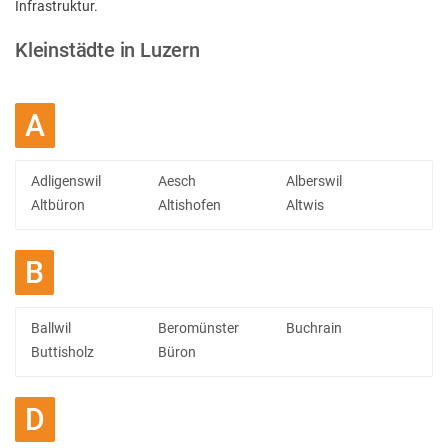
Infrastruktur.
Kleinstädte in Luzern
A
Adligenswil
Aesch
Alberswil
Altbüron
Altishofen
Altwis
B
Ballwil
Beromünster
Buchrain
Buttisholz
Büron
D