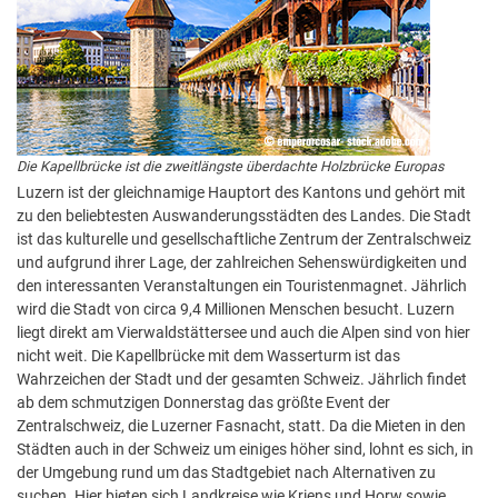
Die Kapellbrücke ist die zweitlängste überdachte Holzbrücke Europas
Luzern ist der gleichnamige Hauptort des Kantons und gehört mit
zu den beliebtesten Auswanderungsstädten des Landes. Die Stadt
ist das kulturelle und gesellschaftliche Zentrum der Zentralschweiz
und aufgrund ihrer Lage, der zahlreichen Sehenswürdigkeiten und
den interessanten Veranstaltungen ein Touristenmagnet. Jährlich
wird die Stadt von circa 9,4 Millionen Menschen besucht. Luzern
liegt direkt am Vierwaldstättersee und auch die Alpen sind von hier
nicht weit. Die Kapellbrücke mit dem Wasserturm ist das
Wahrzeichen der Stadt und der gesamten Schweiz. Jährlich findet
ab dem schmutzigen Donnerstag das größte Event der
Zentralschweiz, die Luzerner Fasnacht, statt. Da die Mieten in den
Städten auch in der Schweiz um einiges höher sind, lohnt es sich, in
der Umgebung rund um das Stadtgebiet nach Alternativen zu
suchen. Hier bieten sich Landkreise wie Kriens und Horw sowie