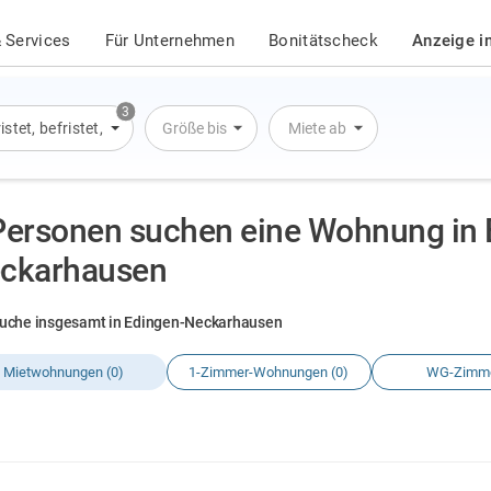
 Services
Für Unternehmen
Bonitätscheck
Anzeige i
3
istet
,
befristet
,
Übernachtung
Größe bis
Miete ab
Personen suchen eine Wohnung in 
ckarhausen
uche insgesamt in Edingen-Neckarhausen
Mietwohnungen (0)
1-Zimmer-Wohnungen (0)
WG-Zimme