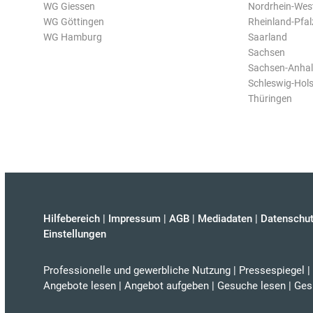
WG Giessen
Nordrhein-Wes
WG Göttingen
Rheinland-Pfal
WG Hamburg
Saarland
Sachsen
Sachsen-Anhal
Schleswig-Hols
Thüringen
Hilfebereich
|
Impressum
|
AGB
|
Mediadaten
|
Datenschut
Einstellungen
Professionelle und gewerbliche Nutzung
|
Pressespiegel
|
Angebote lesen
|
Angebot aufgeben
|
Gesuche lesen
|
Ges