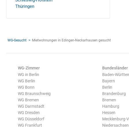
Schleswig-Holstein
Thüringen
WG-Gesucht
Mietwohnungen in Edingen-Neckarhausen gesucht
WG-Zimmer
Bundesländer
WG in Berlin
Baden-Württe
WG Berlin
Bayern
WG Bonn
Berlin
WG Braunschweig
Brandenburg
WG Bremen
Bremen
WG Darmstadt
Hamburg
WG Dresden
Hessen
WG Düsseldorf
Mecklenburg-
WG Frankfurt
Niedersachsen