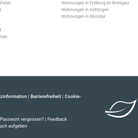
tfalen
Wohnungen in Freiburg im Breisgau
z
Wohnungen in Göttingen
Wohnungen in Münster
t
tein
zinformation
|
Barrierefreiheit
|
Cookie-
Passwort vergessen?
|
Feedback
uch aufgeben