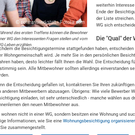
weiterhin Interesse
Ende der Besichtig
der Liste streichen
WG sich entscheid
ährend des ersten Treffens können die Bewohner
Die "Qual" der
iner WG den Interessenten Fragen stellen und vom
G-Leben erzählen.
chdem die Besichtigungstermine stattgefunden haben, entscheiden 
er Wohngemeinschaft wird. Je mehr Sie in den persönlichen Besich
ahren haben, desto leichter fällt Ihnen die Wahl. Die Entscheidung 
stimmig sein. Alle Mitbewohner sollten allerdings einverstanden s
rden.
n die Entscheidung gefallen ist, kontaktieren Sie Ihren zukünftige
n anderen Mitbewerbern abzusagen. Übrigens: Wie viele Bewerber 
ichtigung einladen, ist sehr unterschiedlich - manche wählen aus d
nnenlernen den neuen Mitbewohner aus.
e wohnen nicht in einer WG, sondern besitzen eine Wohnung und su
ige Informationen, wie Sie eine
Wohnungsbesichtigung organisiere
r Sie zusammengestellt.