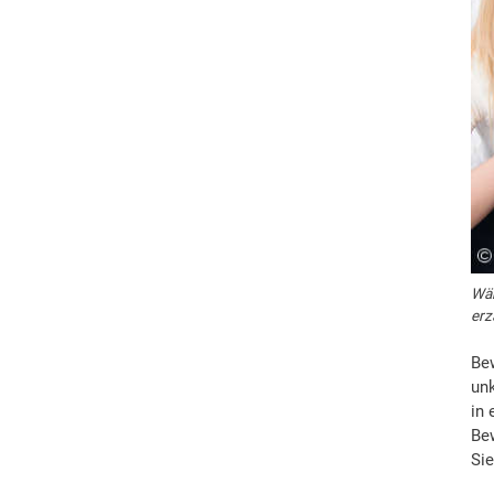
Wäh
erz
Be
un
in 
Be
Sie