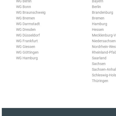
WG Berlin
Bayern
WG Bonn
Berlin
WG Braunschweig
Brandenburg
WG Bremen
Bremen
WG Darmstadt
Hamburg
WG Dresden
Hessen
WG Düsseldorf
Mecklenburg-
WG Frankfurt
Niedersachsen
WG Giessen
Nordrhein-Wes
WG Göttingen
Rheinland-Pfal
WG Hamburg
Saarland
Sachsen
Sachsen-Anhal
Schleswig-Hols
Thüringen