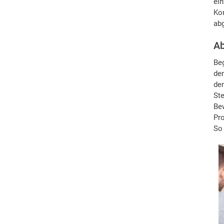
ein
Kon
abg
Ab
Be
den
dem
Ste
Bew
Pro
So 