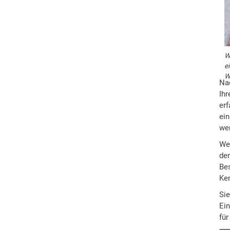
W
e
W
Na
Ihr
erf
ein
we
Wen
de
Bes
Ke
Si
Ein
fü