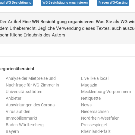
lauf WG Besichtigung
WG Besichtigung organisieren
Fragen WG-Casting
Der Artikel
Eine WG-Besichtigung organisieren: Was Sie als WG w
dem Urheberrecht. Jegliche Verwendung dieses Textes, auch auszug
schriftliche Erlaubnis des Autors.
egorienübersicht:
Analyse der Mietpreise und
Live like a local
Nachfrage für WG-Zimmer in
Magazin
Universitätsstädten
Mecklenburg-Vorpommern
Anbieter
Netiquette
Auswirkungen des Corona-
News
Virus auf den
Niedersachsen
Immobilienmarkt
Nordrhein-Westfalen
Baden-Württemberg
Pressespiegel
Bayern
Rheinland-Pfalz