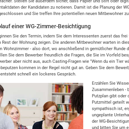
facher. Stellen Sie außerdem sicher, dass Papier und Stift oder digit
taktdaten der Kandidaten zu notieren. Damit ist die Planung der 
eschlossen und Sie treffen Ihre potentiellen neuen Mitbewohner zu
lauf einer WG-Zimmer-Besichtigung
ginnen Sie den Termin, indem Sie dem Interessenten zuerst das fr
 Rest der Wohnung zeigen. Die anderen Mitbewohner warten in diese
 Wohnzimmer - also dort, wo anschließend in gemütlicher Runde da
llen Sie dem Bewerber freundlich die Fragen, die Sie im Vorfeld be
erber aber nicht aus, auch Casting-Fragen wie "Wenn du ein Tier wä
beputzen kommen in der Regel nicht gut an. Geben Sie dem Bewerber
entsteht schnell ein lockeres Gespräch.
Erzählen Sie Wisse
Zusammenleben - be
Putzplan gibt oder
Putzmittel geteilt
sympathisch ist, er
ungeplante Unterha
der WG-Besichtigun
und bitten Sie um 