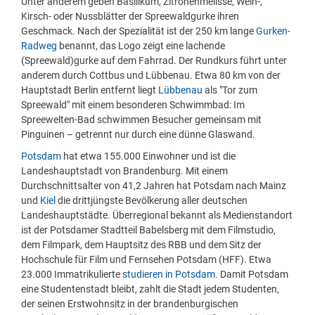
Unter anderem geben Basilikum, Zitronenmelisse, Wein-,
Kirsch- oder Nussblätter der Spreewaldgurke ihren
Geschmack. Nach der Spezialität ist der 250 km lange
Gurken-
Radweg
benannt, das Logo zeigt eine lachende
(Spreewald)gurke auf dem Fahrrad. Der Rundkurs führt unter
anderem durch Cottbus und Lübbenau. Etwa 80 km von der
Hauptstadt Berlin entfernt liegt
Lübbenau
als "Tor zum
Spreewald" mit einem besonderen Schwimmbad: Im
Spreewelten-Bad schwimmen Besucher gemeinsam mit
Pinguinen – getrennt nur durch eine dünne Glaswand.
Potsdam
hat etwa 155.000 Einwohner und ist die
Landeshauptstadt von Brandenburg. Mit einem
Durchschnittsalter von 41,2 Jahren hat Potsdam nach Mainz
und
Kiel
die drittjüngste Bevölkerung aller deutschen
Landeshauptstädte. Überregional bekannt als Medienstandort
ist der Potsdamer Stadtteil Babelsberg mit dem Filmstudio,
dem Filmpark, dem Hauptsitz des RBB und dem Sitz der
Hochschule für Film und Fernsehen Potsdam (HFF). Etwa
23.000 Immatrikulierte
studieren in Potsdam
. Damit Potsdam
eine Studentenstadt bleibt, zahlt die Stadt jedem Studenten,
der seinen Erstwohnsitz in der brandenburgischen