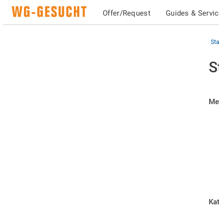
Offer/Request
Guides & Servi
Sta
S
Me
Kat