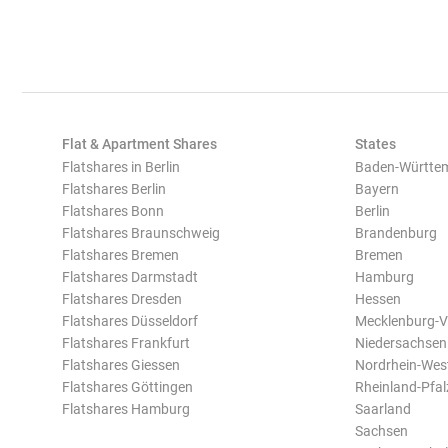
Flat & Apartment Shares
States
Flatshares in Berlin
Baden-Württe
Flatshares Berlin
Bayern
Flatshares Bonn
Berlin
Flatshares Braunschweig
Brandenburg
Flatshares Bremen
Bremen
Flatshares Darmstadt
Hamburg
Flatshares Dresden
Hessen
Flatshares Düsseldorf
Mecklenburg-
Flatshares Frankfurt
Niedersachsen
Flatshares Giessen
Nordrhein-Wes
Flatshares Göttingen
Rheinland-Pfal
Flatshares Hamburg
Saarland
Sachsen