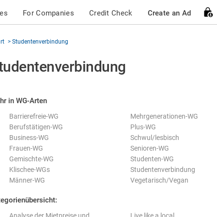
ces
For Companies
Credit Check
Create an Ad
rt
Studentenverbindung
tudentenverbindung
hr in WG-Arten
Barrierefreie-WG
Mehrgenerationen-WG
Berufstätigen-WG
Plus-WG
Business-WG
Schwul/lesbisch
Frauen-WG
Senioren-WG
Gemischte-WG
Studenten-WG
Klischee-WGs
Studentenverbindung
Männer-WG
Vegetarisch/Vegan
egorienübersicht:
Analyse der Mietpreise und
Live like a local