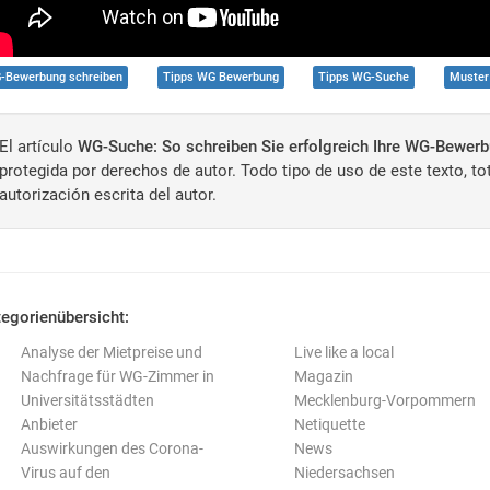
-Bewerbung schreiben
Tipps WG Bewerbung
Tipps WG-Suche
Muster
El artículo
WG-Suche: So schreiben Sie erfolgreich Ihre WG-Bewer
protegida por derechos de autor. Todo tipo de uso de este texto, tot
autorización escrita del autor.
egorienübersicht:
Analyse der Mietpreise und
Live like a local
Nachfrage für WG-Zimmer in
Magazin
Universitätsstädten
Mecklenburg-Vorpommern
Anbieter
Netiquette
Auswirkungen des Corona-
News
Virus auf den
Niedersachsen