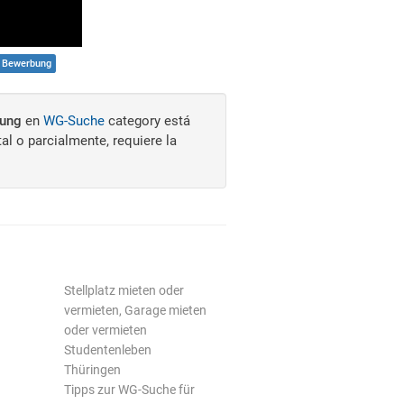
 Bewerbung
bung
en
WG-Suche
category está
al o parcialmente, requiere la
Stellplatz mieten oder
vermieten, Garage mieten
oder vermieten
Studentenleben
Thüringen
Tipps zur WG-Suche für