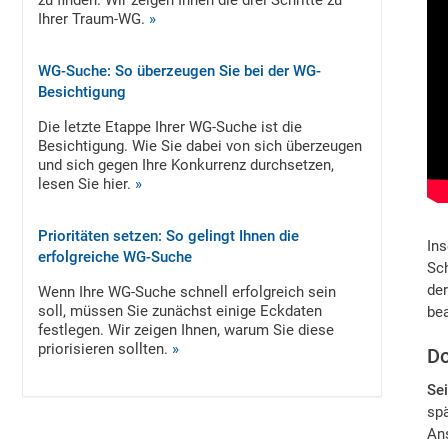
zu finden. Wir zeigen Ihnen die drei Schritte zu
Ihrer Traum-WG.
»
WG-Suche: So überzeugen Sie bei der WG-
Besichtigung
Die letzte Etappe Ihrer WG-Suche ist die
Besichtigung. Wie Sie dabei von sich überzeugen
und sich gegen Ihre Konkurrenz durchsetzen,
lesen Sie hier.
»
Prioritäten setzen: So gelingt Ihnen die
Ins
erfolgreiche WG-Suche
Sch
de
Wenn Ihre WG-Suche schnell erfolgreich sein
soll, müssen Sie zunächst einige Eckdaten
be
festlegen. Wir zeigen Ihnen, warum Sie diese
priorisieren sollten.
»
Do
Sei
sp
Ans