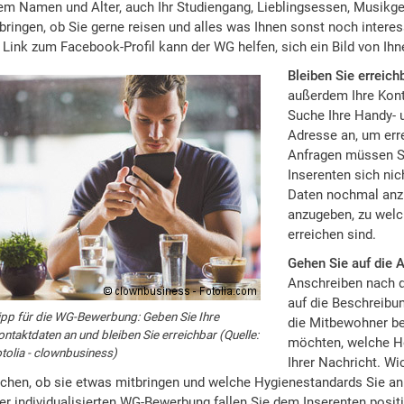
em Namen und Alter, auch Ihr Studiengang, Lieblingsessen, Musikge
bringen, ob Sie gerne reisen und alles was Ihnen sonst noch intere
 Link zum Facebook-Profil kann der WG helfen, sich ein Bild von Ih
Bleiben Sie erreich
außerdem Ihre Kont
Suche Ihre Handy- 
Adresse an, um erre
Anfragen müssen S
Inserenten sich ni
Daten nochmal anzu
anzugeben, zu welc
erreichen sind.
Gehen Sie auf die A
Anschreiben nach d
auf die Beschreib
ipp für die WG-Bewerbung: Geben Sie Ihre
die Mitbewohner be
ontaktdaten an und bleiben Sie erreichbar (Quelle:
möchten, welche Ho
otolia - clownbusiness)
Ihrer Nachricht. W
chen, ob sie etwas mitbringen und welche Hygienestandards Sie an 
er individualisierten WG-Bewerbung fallen Sie dem Inserenten posit