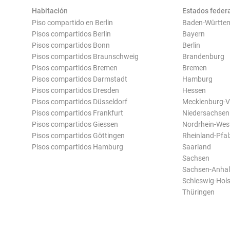
Habitación
Estados feder
Piso compartido en Berlin
Baden-Württe
Pisos compartidos Berlin
Bayern
Pisos compartidos Bonn
Berlin
Pisos compartidos Braunschweig
Brandenburg
Pisos compartidos Bremen
Bremen
Pisos compartidos Darmstadt
Hamburg
Pisos compartidos Dresden
Hessen
Pisos compartidos Düsseldorf
Mecklenburg-
Pisos compartidos Frankfurt
Niedersachsen
Pisos compartidos Giessen
Nordrhein-Wes
Pisos compartidos Göttingen
Rheinland-Pfal
Pisos compartidos Hamburg
Saarland
Sachsen
Sachsen-Anhal
Schleswig-Hols
Thüringen