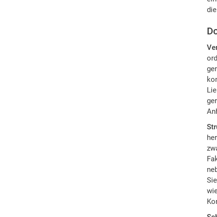
die
Do
Ve
ord
gen
kon
Lie
ger
Anh
Str
her
zwa
Fak
ne
Sie
wie
Kon