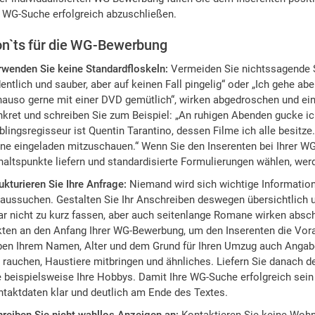
 WG-Suche erfolgreich abzuschließen.
n`ts für die WG-Bewerbung
rwenden Sie keine Standardfloskeln:
Vermeiden Sie nichtssagende S
entlich und sauber, aber auf keinen Fall pingelig“ oder „Ich gehe a
auso gerne mit einer DVD gemütlich“, wirken abgedroschen und ein
kret und schreiben Sie zum Beispiel: „An ruhigen Abenden gucke i
blingsregisseur ist Quentin Tarantino, dessen Filme ich alle besitz
ne eingeladen mitzuschauen.“ Wenn Sie den Inserenten bei Ihrer W
altspunkte liefern und standardisierte Formulierungen wählen, wer
ukturieren Sie Ihre Anfrage:
Niemand wird sich wichtige Informatio
aussuchen. Gestalten Sie Ihr Anschreiben deswegen übersichtlich und
r nicht zu kurz fassen, aber auch seitenlange Romane wirken absch
ten an den Anfang Ihrer WG-Bewerbung, um den Inserenten die Vora
ben Ihrem Namen, Alter und dem Grund für Ihren Umzug auch Angabe
 rauchen, Haustiere mitbringen und ähnliches. Liefern Sie danach de
 beispielsweise Ihre Hobbys. Damit Ihre WG-Suche erfolgreich sein k
taktdaten klar und deutlich am Ende des Textes.