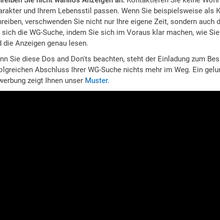
reiben Sie nicht wahllos Anzeigen an:
Kontaktieren Sie keine Wohn
rakter und Ihrem Lebensstil passen. Wenn Sie beispielsweise als 
reiben, verschwenden Sie nicht nur Ihre eigene Zeit, sondern auch 
 sich die WG-Suche, indem Sie sich im Voraus klar machen, wie Sie 
 die Anzeigen genau lesen.
nn Sie diese Dos and Don'ts beachten, steht der Einladung zum Be
olgreichen Abschluss Ihrer WG-Suche nichts mehr im Weg. Ein gelu
werbung zeigt Ihnen unser
Muster
.