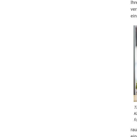
Ihr
ver
ein
T
K
f
rau
ein