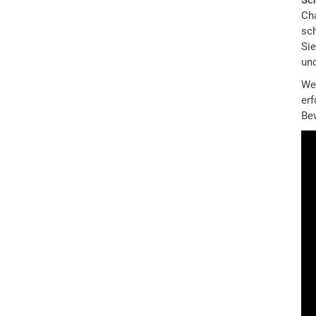
Sch
Cha
sch
Sie
und
We
erf
Be