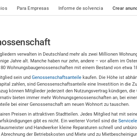
cios
Para Empresas
Informe de solvencia
Crear anun
nossenschaft
tgliedern verwalten in Deutschland mehr als zwei Millionen Wohnu
nige Jahre alt. Manche haben nur zehn, andere – vor allem im Ost
s 80 Wohnungsbaugenossenschaften mit einem Bestand von etwa 
tglied sein und
Genossenschaftsanteile
kaufen. Die Höhe ist abhä
tal zahlen, sind Genossenschaftsanteile eine Investition in die Z
ug können Mitglieder jederzeit den Nutzungsvertrag kündigen, die
ativ bieten immer mehr Wohnungsgenossenschaften an, bei einem 
teile bei einer Genossenschaft am neuen Wohnort zu tauschen.
n Preisen in attraktiven Stadtteilen. Jedes Mitglied hat mit sei
skündigungen gibt es nicht. Ein weiterer Vorteil sind die
Servicel
ausmeister und Handwerker kleine Reparaturen schnell und unbürok
ur Abrechnung der Betriebskosten und Miete und zu Mietbescheinigun