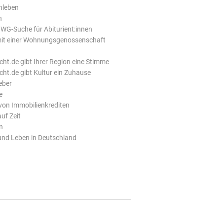
nleben
n
 WG-Suche für Abiturient:innen
 mit einer Wohnungsgenossenschaft
n
t.de gibt Ihrer Region eine Stimme
ht.de gibt Kultur ein Zuhause
eber
e
von Immobilienkrediten
uf Zeit
n
nd Leben in Deutschland