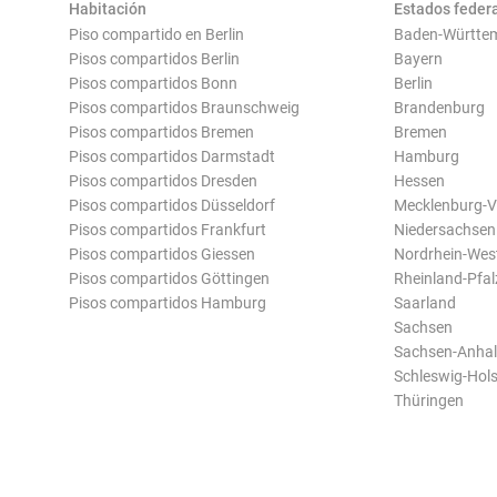
Habitación
Estados feder
Piso compartido en Berlin
Baden-Württe
Pisos compartidos Berlin
Bayern
Pisos compartidos Bonn
Berlin
Pisos compartidos Braunschweig
Brandenburg
Pisos compartidos Bremen
Bremen
Pisos compartidos Darmstadt
Hamburg
Pisos compartidos Dresden
Hessen
Pisos compartidos Düsseldorf
Mecklenburg-
Pisos compartidos Frankfurt
Niedersachsen
Pisos compartidos Giessen
Nordrhein-Wes
Pisos compartidos Göttingen
Rheinland-Pfal
Pisos compartidos Hamburg
Saarland
Sachsen
Sachsen-Anhal
Schleswig-Hols
Thüringen