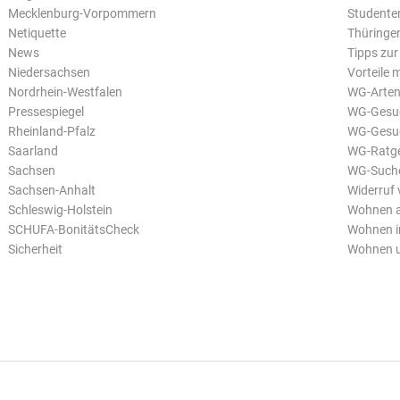
Mecklenburg-Vorpommern
Studente
Netiquette
Thüringe
News
Tipps zur
Niedersachsen
Vorteile
Nordrhein-Westfalen
WG-Arte
Pressespiegel
WG-Gesuch
Rheinland-Pfalz
WG-Gesuc
Saarland
WG-Ratg
Sachsen
WG-Such
Sachsen-Anhalt
Widerruf 
Schleswig-Holstein
Wohnen a
SCHUFA-BonitätsCheck
Wohnen i
Sicherheit
Wohnen u